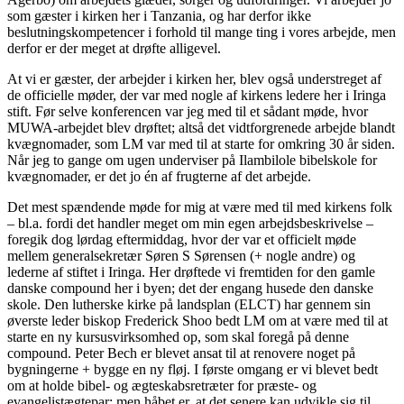
som gæster i kirken her i Tanzania, og har derfor ikke
beslutningskompetencer i forhold til mange ting i vores arbejde, men
derfor er der meget at drøfte alligevel.
At vi er gæster, der arbejder i kirken her, blev også understreget af
de officielle møder, der var med nogle af kirkens ledere her i Iringa
stift. Før selve konferencen var jeg med til et sådant møde, hvor
MUWA-arbejdet blev drøftet; altså det vidtforgrenede arbejde blandt
kvægnomader, som LM var med til at starte for omkring 30 år siden.
Når jeg to gange om ugen underviser på Ilambilole bibelskole for
kvægnomader, er det jo én af frugterne af det arbejde.
Det mest spændende møde for mig at være med til med kirkens folk
– bl.a. fordi det handler meget om min egen arbejdsbeskrivelse –
foregik dog lørdag eftermiddag, hvor der var et officielt møde
mellem generalsekretær Søren S Sørensen (+ nogle andre) og
lederne af stiftet i Iringa. Her drøftede vi fremtiden for den gamle
danske compound her i byen; det der engang husede den danske
skole. Den lutherske kirke på landsplan (ELCT) har gennem sin
øverste leder biskop Frederick Shoo bedt LM om at være med til at
starte en ny kursusvirksomhed op, som skal foregå på denne
compound. Peter Bech er blevet ansat til at renovere noget på
bygningerne + bygge en ny fløj. I første omgang er vi blevet bedt
om at holde bibel- og ægteskabsretræter for præste- og
evangelistægtepar; men håbet er, at det senere kan udvikle sig til