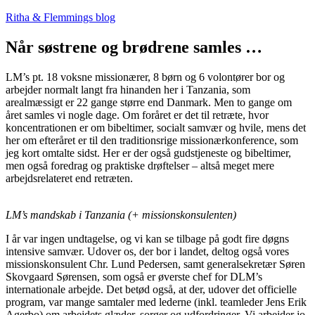
Fortsæt
Ritha & Flemmings blog
til
indhold
Når søstrene og brødrene samles …
LM’s pt. 18 voksne missionærer, 8 børn og 6 volontører bor og
arbejder normalt langt fra hinanden her i Tanzania, som
arealmæssigt er 22 gange større end Danmark. Men to gange om
året samles vi nogle dage. Om foråret er det til retræte, hvor
koncentrationen er om bibeltimer, socialt samvær og hvile, mens det
her om efteråret er til den traditionsrige missionærkonference, som
jeg kort omtalte sidst. Her er der også gudstjeneste og bibeltimer,
men også foredrag og praktiske drøftelser – altså meget mere
arbejdsrelateret end retræten.
LM’s mandskab i Tanzania (+ missionskonsulenten)
I år var ingen undtagelse, og vi kan se tilbage på godt fire døgns
intensive samvær. Udover os, der bor i landet, deltog også vores
missionskonsulent Chr. Lund Pedersen, samt generalsekretær Søren
Skovgaard Sørensen, som også er øverste chef for DLM’s
internationale arbejde. Det betød også, at der, udover det officielle
program, var mange samtaler med lederne (inkl. teamleder Jens Erik
Agerbo) om arbejdets glæder, sorger og udfordringer. Vi arbejder jo