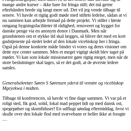
mange andre kurser – ikke bare for Iringa stift; det må gerne
efterhånden brede sig langt mere ud. Det vil jeg vende tilbage til
senere. Vi havde et rigtig godt møde med stiftets ledelse, sådan at vi
nu sammen kan arbejde fremad på dette projekt. Vi stiller i første
omgang bygningsfaciliteter til rådighed, renoveret og bygget for
danske penge via en anonym donor i Danmark. Men når
grundstenen om et stykke tid skal lægges, så bliver det med en kort
gudstjeneste på stedet ledet af den lokale vicebiskop her i Iringa.
Også på denne konkrete måde binder vi vores og deres visioner om
dette nye center sammen. Men et meget vigtigt skridt blev taget på
mødet. Vi kan som lokale missionærer gøre rigtig meget, men når de
store beslutninger skal tages, så er det godt, at de øverste ledere
samles.
Generalsekretær Søren S Sørensen yderst til venstre og vicebiskop
Mgeyekwa i midten.
Tilbage til konferencen, så havde vi fine dage sammen. Vi var på et
roligt sted, fik god, solid, lokal mad peppet lidt op med dansk ost,
spegepølser og skumfiduser! En udflugt søndag eftermiddag, hvor vi
skulle over den lokale flod med svævebane er heller ikke at foragte
…