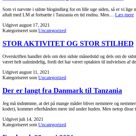
Som vi nævnte i sidste blogindlæg for en lille uge siden, så er vi lige n
U
aftalt med LM at fortsætte i Tanzania en tid endnu. Men…
Læs mere
o
Udgivet
august 17, 2021
C
Kategoriseret som
Uncategorized
1
v
STOR AKTIVITET OG STOR STILHED
Overskriften handler dels om den sidste månedstid og dels om de sids
været helt ualmindelig, fordi det har været optakten til indvielsen af 
Udgivet
august 11, 2021
Kategoriseret som
Uncategorized
Der er langt fra Danmark til Tanzania
Jeg må indrømme, at det på mange måder bliver nemmere og nemmere at
koder), kommer efterhånden mere ind under huden. Men netop disse t
Udgivet
juli 14, 2021
Kategoriseret som
Uncategorized