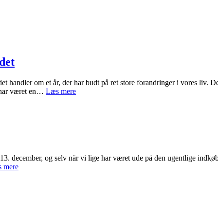
det
 handler om et år, der har budt på ret store forandringer i vores liv. De
LIDT
, har været en…
Læs mere
OM
ÅRET
2022,
som
vi
har
oplevet
. december, og selv når vi lige har været ude på den ugentlige indkøbst
det
ET
 mere
VARMT
EFTERÅR