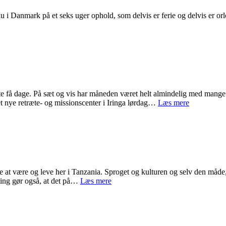
u i Danmark på et seks uger ophold, som delvis er ferie og delvis er orlov
denlandsdansker
g
-
9
accination
te få dage. På sæt og vis har måneden været helt almindelig med mange
STOR
det nye retræte- og missionscenter i Iringa lørdag…
Læs mere
AKTIVIT
OG
STOR
STILHED
 være og leve her i Tanzania. Sproget og kulturen og selv den måde, m
Der
ing gør også, at det på…
Læs mere
er
langt
fra
Danmark
til