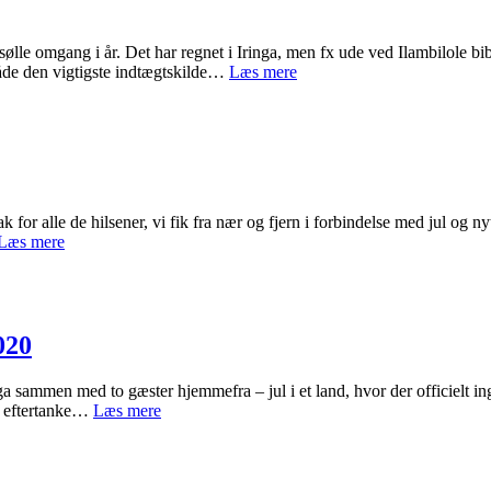
Tanzania
 sølle omgang i år. Det har regnet i Iringa, men fx ude ved Ilambilole b
Fredag
åde den vigtigste indtægtskilde…
Læs mere
d.
28.
maj
2021
ak for alle de hilsener, vi fik fra nær og fjern i forbindelse med jul og 
Fredag
Læs mere
d.
4.
marts
2021
020
sammen med to gæster hjemmefra – jul i et land, hvor der officielt inge
Frem
idt eftertanke…
Læs mere
og
tilbage
–
Danmark