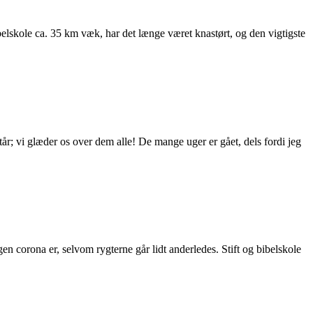
ibelskole ca. 35 km væk, har det længe været knastørt, og den vigtigste
nytår; vi glæder os over dem alle! De mange uger er gået, dels fordi jeg
n corona er, selvom rygterne går lidt anderledes. Stift og bibelskole