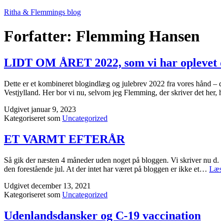
Fortsæt
Ritha & Flemmings blog
til
indhold
Forfatter:
Flemming Hansen
LIDT OM ÅRET 2022, som vi har oplevet 
Dette er et kombineret blogindlæg og julebrev 2022 fra vores hånd – det
Vestjylland. Her bor vi nu, selvom jeg Flemming, der skriver det her
Udgivet
januar 9, 2023
Kategoriseret som
Uncategorized
ET VARMT EFTERÅR
Så gik der næsten 4 måneder uden noget på bloggen. Vi skriver nu d. 13
den forestående jul. At der intet har været på bloggen er ikke et…
Læs
Udgivet
december 13, 2021
Kategoriseret som
Uncategorized
Udenlandsdansker og C-19 vaccination